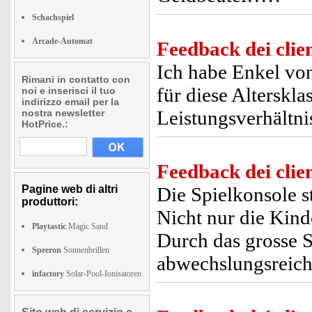
Schachspiel
Arcade-Automat
Feedback dei clien
Ich habe Enkel von 
Rimani in contatto con
für diese Alterskl
noi e inserisci il tuo
indirizzo email per la
Leistungsverhältni
nostra newsletter
HotPrice.:
Feedback dei clien
Pagine web di altri
Die Spielkonsole st
produttori:
Nicht nur die Kind
Playtastic
Magic Sand
Durch das grosse S
Speeron
Sonnenbrillen
abwechslungsreich
infactory
Solar-Pool-Ionisatoren