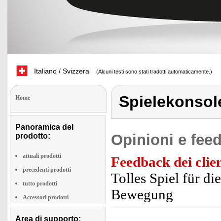
Italiano / Svizzera
(Alcuni testi sono stati tradotti automaticamente.)
Spielekonsol
Home
Panoramica del
Opinioni e feed
prodotto:
attuali prodotti
Feedback dei clien
precedenti prodotti
Tolles Spiel für di
tutto prodotti
Bewegung
Accessori prodotti
Area di supporto: