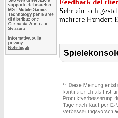
Feedback dei clien
Sito web di servizio e
supporto del marchio
Sehr einfach gestalt
MGT Mobile Games
Technology per le aree
mehrere Hundert E
di distribuzione
Germania, Austria e
Svizzera
Informativa sulla
privacy
Note legali
Spielekonsol
** Diese Meinung entst
kontinuierlich als Inst
Produktverbesserung du
Tage nach Kauf per E-M
Verbesserungsvorschläg