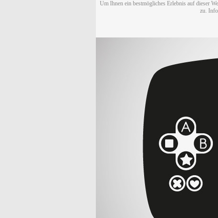
Um Ihnen ein bestmögliches Erlebnis auf dieser We
zu. Inf