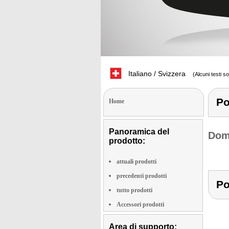
Italiano / Svizzera
(Alcuni testi s
Po
Home
Panoramica del
Doma
prodotto:
attuali prodotti
precedenti prodotti
Po
tutto prodotti
Accessori prodotti
Area di supporto: