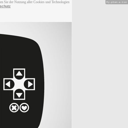
men Sie der Nutzung aller Cookies und Technologien
Hy-phen-a-tion
schutz