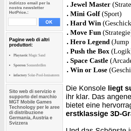
indirizzo email per la
Jewel Master
(Strate
nostra newsletter
HotPrice.:
Mini Golf
(Sport)
Hard Win
(Geschick
Move Fun
(Strategie
Pagine web di altri
Hero Legend
(Jump 
produttori:
Push the Box
(Logik
Playtastic
Magic Sand
Space Castle
(Arcad
Speeron
Sonnenbrillen
Win or Lose
(Geschi
infactory
Solar-Pool-Ionisatoren
Die Konsole
liegt 
Sito web di servizio e
ihr klar. Das ange
supporto del marchio
MGT Mobile Games
bietet eine hervorr
Technology per le aree
erstklassige 3D-Gr
di distribuzione
Germania, Austria e
Svizzera
Und das Schönste i