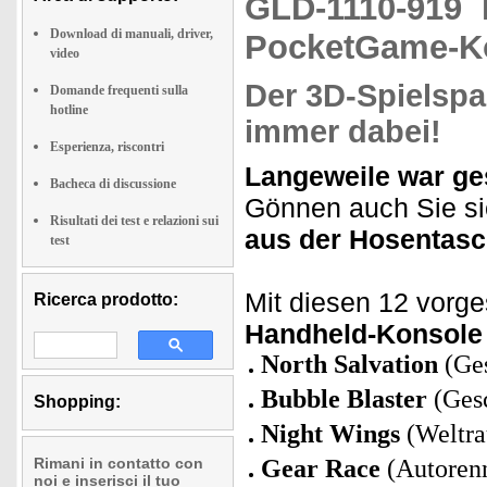
GLD-1110-919
Download di manuali, driver,
PocketGame-Ko
video
Der 3D-Spielspa
Domande frequenti sulla
hotline
immer dabei!
Esperienza, riscontri
Langeweile war ge
Bacheca di discussione
Gönnen auch Sie si
Risultati dei test e relazioni sui
aus der Hosentasc
test
Mit diesen 12 vorge
Ricerca prodotto:
Handheld-Konsole
North Salvation
(Ges
Bubble Blaster
(Gesc
Shopping:
Night Wings
(Weltra
Rimani in contatto con
Gear Race
(Autoren
noi e inserisci il tuo