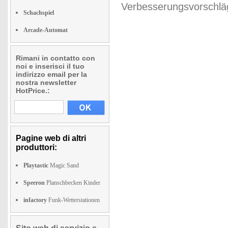
Verbesserungsvorschläg
Schachspiel
Arcade-Automat
Rimani in contatto con
noi e inserisci il tuo
indirizzo email per la
nostra newsletter
HotPrice.:
Pagine web di altri
produttori:
Playtastic
Magic Sand
Speeron
Planschbecken Kinder
infactory
Funk-Wetterstationen