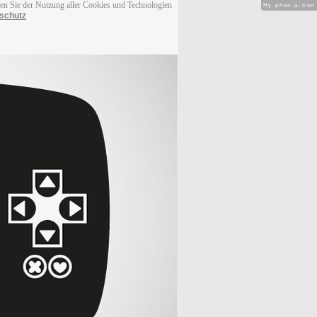
men Sie der Nutzung aller Cookies und Technologien
Hy-phen-a-tion
schutz