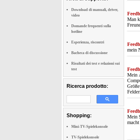
Download di manuali, driver,
Feedba
video
Man ka
Freun
Domande frequenti sulla
hotline
Esperienza, riscontri
Feedba
mein N
Bacheca di discussione
Risultati dei test e relazioni sui
Feedba
test
Mein Ä
Comput
Ricerca prodotto:
Größe 
Felder
Feedba
Shopping:
Mein S
macht 
Mini-TV-Spielekonsole
TV-Spielekonsole