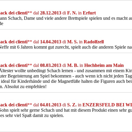
ck dei clienti
** dal
28.12.2013
di
F. N.
in
Erfurt
nn Schach, Dame und viele andere Brettspiele spielen und es macht au
de
ck dei clienti
** dal
14.04.2013
di
M. S.
in
Radolfzell
effe mit 6 Jahren kommt gut zurecht, spielt auch die anderen Spiele na
ck dei clienti
** dal
08.03.2013
di
M. B.
in
Hochheim am Main
ltester wollte unbedingt Schach lernen - und zusammen mit einem Kin
er Begeisterung am Spiel bekommen - auch wenn ich nicht jeden Tag 
ideal für Kinderhände und die Magnetfüße halten die Figuren auch b
n. Absolut zu empfehlen!
ck dei clienti
** dal
04.01.2013
di
S. Z.
in
ENZERSFELD BEI W
ohn spielt sehr gerne Schach und hat mit diesem Produkt einen sehr g
es sehr viel Spaß damit zu spielen.