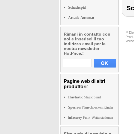
Sc
Schachspiel
Arcade-Automat
** Di
Rimani in contatto con
Produ
noi e inserisci il tuo
Verbe
indirizzo email per la
nostra newsletter
HotPrice.:
Pagine web di altri
produttori:
Playtastic
Magic Sand
Speeron
Planschbecken Kinder
infactory
Funk-Wetterstationen