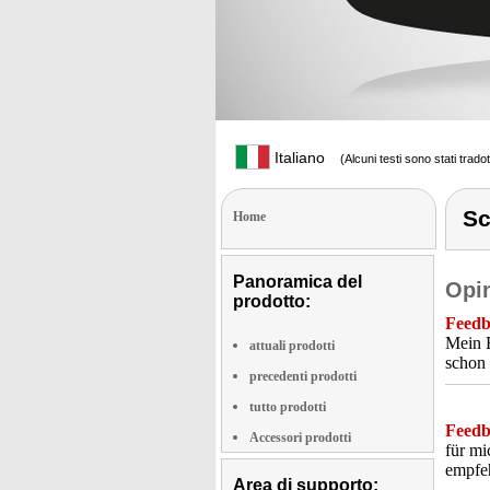
Italiano
(Alcuni testi sono stati trado
Sc
Home
Panoramica del
Opin
prodotto:
Feedba
Mein E
attuali prodotti
schon 
precedenti prodotti
tutto prodotti
Feedba
Accessori prodotti
für mi
empfe
Area di supporto: