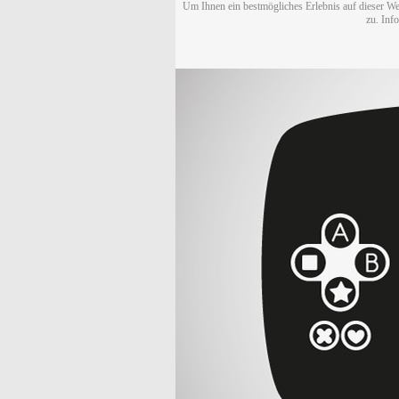
Um Ihnen ein bestmögliches Erlebnis auf dieser We
zu. Inf