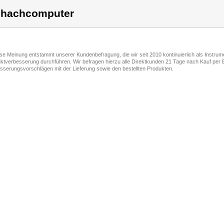
hachcomputer
ese Meinung entstammt unserer Kundenbefragung, die wir seit 2010 kontinuierlich als Instru
ktverbesserung durchführen. Wir befragen hierzu alle Direktkunden 21 Tage nach Kauf per E
sserungsvorschlägen mit der Lieferung sowie den bestellten Produkten.