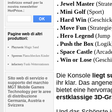
indirizzo email per la
Jewel Master
(Strate
nostra newsletter
HotPrice.:
Mini Golf
(Sport)
Hard Win
(Geschick
Move Fun
(Strategie
Pagine web di altri
Hero Legend
(Jump 
produttori:
Push the Box
(Logik
Playtastic
Magic Sand
Space Castle
(Arcad
Speeron
Planschbecken Kinder
Win or Lose
(Geschi
infactory
Funk-Wetterstationen
Die Konsole
liegt 
Sito web di servizio e
ihr klar. Das ange
supporto del marchio
MGT Mobile Games
bietet eine hervorr
Technology per le aree
erstklassige 3D-Gr
di distribuzione
Germania, Austria e
Svizzera
Und das Schönste i