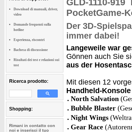
GLD-1110-919
Download di manuali, driver,
PocketGame-Ko
video
Der 3D-Spielspa
Domande frequenti sulla
hotline
immer dabei!
Esperienza, riscontri
Langeweile war ge
Bacheca di discussione
Gönnen auch Sie si
Risultati dei test e relazioni sui
aus der Hosentasc
test
Mit diesen 12 vorge
Ricerca prodotto:
Handheld-Konsole
North Salvation
(Ges
Bubble Blaster
(Gesc
Shopping:
Night Wings
(Weltra
Rimani in contatto con
Gear Race
(Autoren
noi e inserisci il tuo