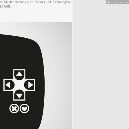
men Sie der Nutzung aller Cookies und Technologien
Hy-phen-a-tion
schutz