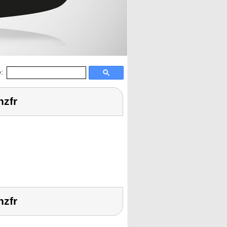
:
nzfr
nzfr