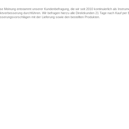
ese Meinung entstammt unserer Kundenbefragung, die wir seit 2010 kontinuierlich als Instru
ktverbesserung durchführen. Wir befragen hierzu alle Direktkunden 21 Tage nach Kauf per E
sserungsvorschlägen mit der Lieferung sowie den bestellten Produkten.