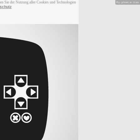
men Sie der Nutzung aller Cookies und Technologien
Hy-phen-a-tion
schutz