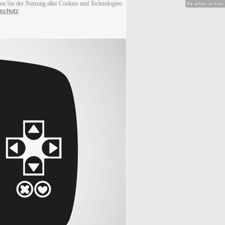
men Sie der Nutzung aller Cookies und Technologien
Hy-phen-a-tion
schutz