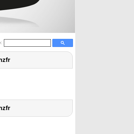
:
nzfr
nzfr