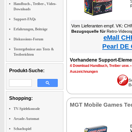
S
Handbuch-, Treiber-, Video-
Downloads
Support-FAQs
Vom Lieferanten empf. VK: CH
Erfahrungen, Beiträge
Bezugsquelle für
Retro-Videosp
eMall CH
Diskussions-Forum
Pearl DE 
Testergebnisse aus Tests &
Testberichten
Vorhandene Support-Eleme
4 Download Handbuch, Treiber usw.
Produkt-Suche:
Auszeichnungen
S
B
Shopping:
MGT Mobile Games Te
TV-Spielekonsole
Arcade-Automat
Schachspiel