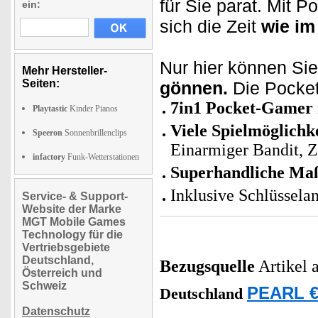
für Sie parat. Mit 
ein:
sich die Zeit
wie im
Nur hier können Sie
Mehr Hersteller-
Seiten:
gönnen.
Die Pocket
7in1 Pocket-Gamer
Playtastic
Kinder Pianos
Viele Spielmöglichk
Speeron
Sonnenbrillenclips
Einarmiger Bandit, Za
infactory
Funk-Wetterstationen
Superhandliche Ma
Inklusive Schlüssela
Service- & Support-
Website der Marke
MGT Mobile Games
Technology für die
Vertriebsgebiete
Deutschland,
Bezugsquelle
Artikel 
Österreich und
Schweiz
PEARL €
Deutschland
Datenschutz