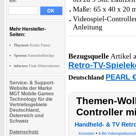
ein:
Maße: 65 x 40 x 20 
Videospiel-Controlle
Anleitung
Mehr Hersteller-
Seiten:
Playtastic
Kinder Pianos
Bezugsquelle
Artikel a
Speeron
Sonnenbrillenclips
Retro-TV-Spiele
infactory
Funk-Wetterstationen
PEARL €
Deutschland
Service- & Support-
Website der Marke
MGT Mobile Games
Themen-Wolk
Technology für die
Vertriebsgebiete
Controller m
Deutschland,
Österreich und
Schweiz
Handheld- & TV Retr
Datenschutz
•
Konsolen
8-Bit-Videospielkonso