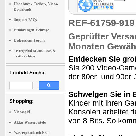
Handbuch-, Treiber-, Video-
Downloads
Support-FAQs
REF-61759-91
Erfahrungen, Beiträge
Geprüfter Versa
Diskussions-Forum
Monaten Gewähr
Testergebnisse aus Tests &
Testberichten
Entdecken Sie groß
Sie 200 Video-Games
Produkt-Suche:
der 80er- und 90er-
Schwelgen Sie in 
Shopping:
Kinder mit Ihren Ga
Konsolen arbeitet d
Videospiel
von 8 Bits. So komm
Akku-Wasserpistole
Wasserpistole mit PET-