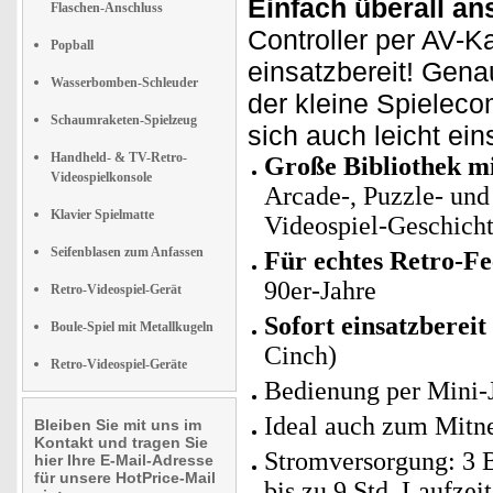
Einfach überall an
Flaschen-Anschluss
Controller per AV-Ka
Popball
einsatzbereit! Gena
Wasserbomben-Schleuder
der kleine Spieleco
Schaumraketen-Spielzeug
sich auch leicht e
Handheld- & TV-Retro-
Große Bibliothek mit
Videospielkonsole
Arcade-, Puzzle- und 
Klavier Spielmatte
Videospiel-Geschich
Seifenblasen zum Anfassen
Für echtes Retro-Fe
90er-Jahre
Retro-Videospiel-Gerät
Sofort einsatzbereit
Boule-Spiel mit Metallkugeln
Cinch)
Retro-Videospiel-Geräte
Bedienung per Mini-Jo
Ideal auch zum Mit
Bleiben Sie mit uns im
Kontakt und tragen Sie
Stromversorgung: 3 B
hier Ihre E-Mail-Adresse
für unsere HotPrice-Mail
bis zu 9 Std. Laufzeit