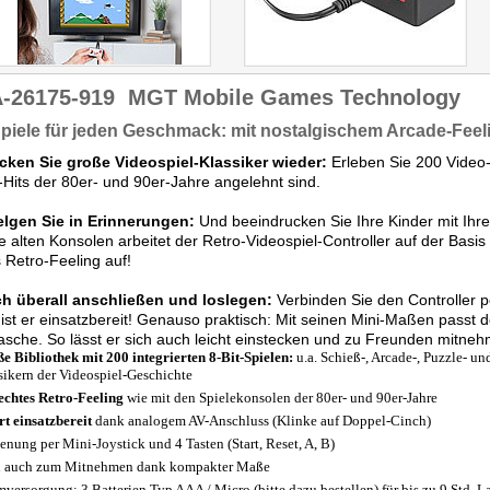
-26175-919
MGT Mobile Games Technology
piele für jeden Geschmack: mit nostalgischem Arcade-Feel
cken Sie große Videospiel-Klassiker wieder:
Erleben Sie 200 Video
-Hits der 80er- und 90er-Jahre angelehnt sind.
lgen Sie in Erinnerungen:
Und beeindrucken Sie Ihre Kinder mit Ihr
e alten Konsolen arbeitet der Retro-Videospiel-Controller auf der Basi
 Retro-Feeling auf!
ch überall anschließen und loslegen:
Verbinden Sie den Controller p
ist er einsatzbereit! Genauso praktisch: Mit seinen Mini-Maßen passt 
asche. So lässt er sich auch leicht einstecken und zu Freunden mitne
e Bibliothek mit 200 integrierten 8-Bit-Spielen:
u.a. Schieß-, Arcade-, Puzzle- und
sikern der Videospiel-Geschichte
echtes Retro-Feeling
wie mit den Spielekonsolen der 80er- und 90er-Jahre
rt einsatzbereit
dank analogem AV-Anschluss (Klinke auf Doppel-Cinch)
enung per Mini-Joystick und 4 Tasten (Start, Reset, A, B)
l auch zum Mitnehmen dank kompakter Maße
mversorgung: 3 Batterien Typ AAA / Micro (bitte dazu bestellen) für bis zu 9 Std. L