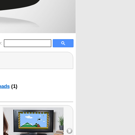
:
oads
(1)