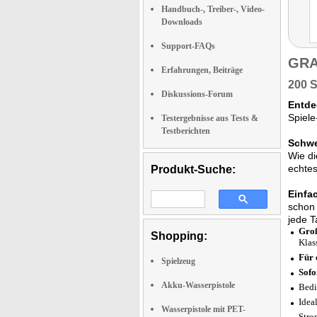
Handbuch-, Treiber-, Video-
Downloads
Support-FAQs
GRA
Erfahrungen, Beiträge
200 S
Diskussions-Forum
Entde
Spiele
Testergebnisse aus Tests &
Testberichten
Schwe
Wie di
echtes
Produkt-Suche:
Einfa
schon 
jede T
Groß
Shopping:
Klas
Für 
Spielzeug
Sofo
Akku-Wasserpistole
Bedi
Idea
Wasserpistole mit PET-
Stro