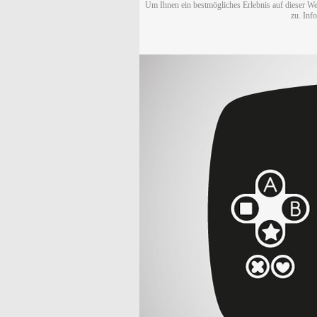
Um Ihnen ein bestmögliches Erlebnis auf dieser We
zu. Inf