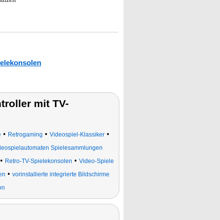
ielekonsolen
roller mit TV-
•
•
•
e
Retrogaming
Videospiel-Klassiker
ideospielautomaten Spielesammlungen
•
•
Retro-TV-Spielekonsolen
Video-Spiele
•
en
vorinstallierte integrierte Bildschirme
on