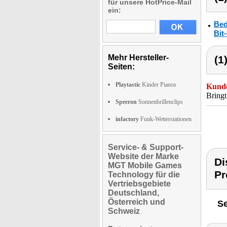
für unsere HotPrice-Mail
ein:
Bed
Bit
Mehr Hersteller-
(1
Seiten:
Playtastic
Kinder Pianos
Kunde
Bringt
Speeron
Sonnenbrillenclips
infactory
Funk-Wetterstationen
Service- & Support-
Website der Marke
Di
MGT Mobile Games
Pr
Technology für die
Vertriebsgebiete
Deutschland,
Österreich und
Se
Schweiz