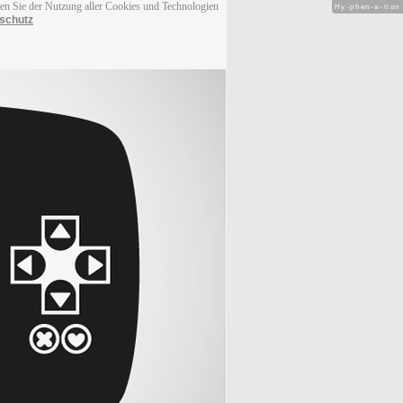
men Sie der Nutzung aller Cookies und Technologien
Hy-phen-a-tion
schutz