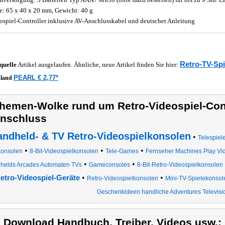
: 65 x 40 x 20 mm, Gewicht: 40 g
ospiel-Controller inklusive AV-Anschlusskabel und deutscher Anleitung
Retro-TV-Sp
quelle
Artikel ausgelaufen. Ähnliche, neue Artikel finden Sie hier:
PEARL € 2,77*
hland
hemen-Wolke rund um Retro-Videospiel-Cont
nschluss
andheld- & TV Retro-Videospielkonsolen
•
Telespiel
•
•
•
onsolen
8-Bit-Videospielkonsolen
Tele-Games
Fernseher Machines Play V
•
•
helds Arcades Automaten TVs
Gameconsoles
8-Bit-Retro-Videospielkonsolen
•
•
etro-Videospiel-Geräte
Retro-Videospielkonsolen
Mini-TV-Spielekonsol
Geschenkideen handliche Adventures Televisi
) Download Handbuch, Treiber, Videos usw.: