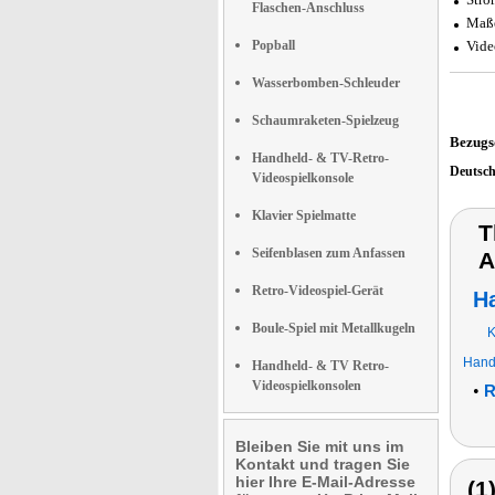
Flaschen-Anschluss
Maße
Popball
Vide
Wasserbomben-Schleuder
Schaumraketen-Spielzeug
Bezugs
Handheld- & TV-Retro-
Deutsc
Videospielkonsole
Klavier Spielmatte
T
Seifenblasen zum Anfassen
A
Retro-Videospiel-Gerät
H
Boule-Spiel mit Metallkugeln
K
Hand
Handheld- & TV Retro-
Videospielkonsolen
•
R
Bleiben Sie mit uns im
Kontakt und tragen Sie
hier Ihre E-Mail-Adresse
(1