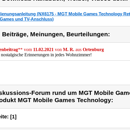
ienungsanleitung (NX6175 - MGT Mobile Games Technology Retro
-Games und TV-Anschluss)
) Beiträge, Meinungen, Beurteilungen:
nbeitrag
** vom
11.02.2021
von
M. R.
aus
Ortenburg
 nostalgische Erinnerungen in jedes Wohnzimmer!
skussions-Forum rund um MGT Mobile Gam
odukt MGT Mobile Games Technology:
ite: [1]