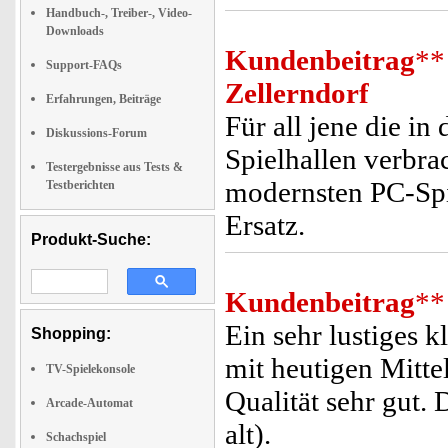
Handbuch-, Treiber-, Video-
Downloads
Kundenbeitrag
**
Support-FAQs
Zellerndorf
Erfahrungen, Beiträge
Für all jene die in
Diskussions-Forum
Spielhallen verbra
Testergebnisse aus Tests &
modernsten PC-Spie
Testberichten
Ersatz.
Produkt-Suche:
Kundenbeitrag
**
Ein sehr lustiges k
Shopping:
mit heutigen Mittel
TV-Spielekonsole
Qualität sehr gut. 
Arcade-Automat
alt).
Schachspiel