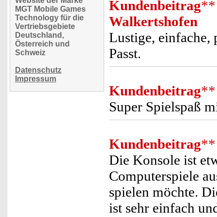
Website der Marke
Kundenbeitrag
**
MGT Mobile Games
Technology für die
Walkertshofen
Vertriebsgebiete
Lustige, einfache, 
Deutschland,
Österreich und
Passt.
Schweiz
Datenschutz
Impressum
Kundenbeitrag
**
Super Spielspaß mi
Kundenbeitrag
**
Die Konsole ist etw
Computerspiele au
spielen möchte. D
ist sehr einfach u