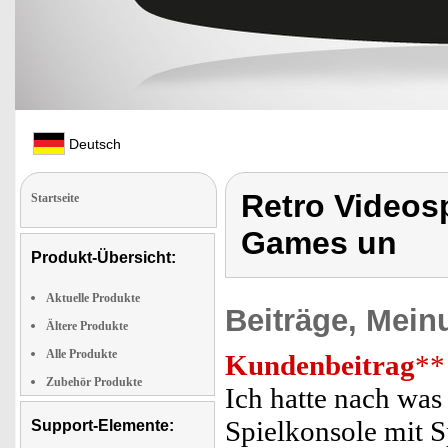
Deutsch
Retro Videosp
Startseite
Games un
Produkt-Übersicht:
Aktuelle Produkte
Beiträge, Mein
Ältere Produkte
Alle Produkte
Kundenbeitrag
**
Zubehör Produkte
Ich hatte nach was 
Spielkonsole mit S
Support-Elemente: