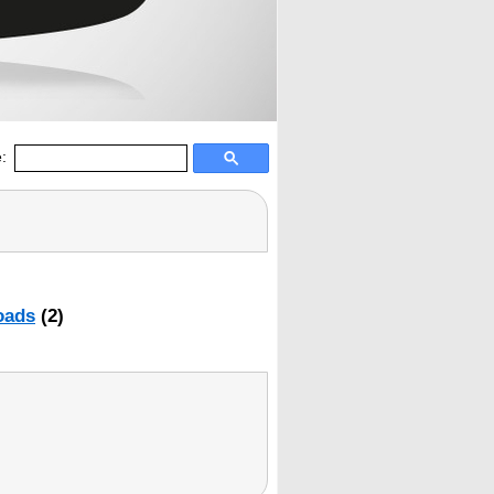
:
oads
(2)