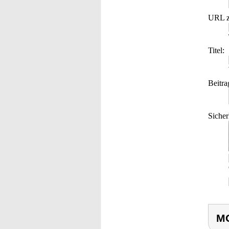
URL z
Titel:
Beitra
Sicher
MG