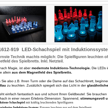
1612-919
LED-Schachspiel mit Induktionssyst
rnste Technik
machts möglich: Die Spielfiguren
leuchten o
etfeld
des Spielbretts. Inkl. Netzteil.
 nach Magie, ist aber
modernste Induktions-Technologie.
Die LEDs i
e allein
aus dem Magnetfeld des Spielbretts.
n Sie also z.B. Ihren Turm oder die Dame auf das Schachbrett, beginn
Blau
zu leuchten. Zusätzlich spiegelt sich das Licht in der
glasähnliche
eht einfach fantastisch aus und schont Ihren Geldbeutel: Sie brauchen
hach in einer neuen Erlebnis-Dimension: Spannend,
stimmungsvoll u
ktions-Schachspiel
mit kräftig leuchtenden Spielfiguren
eriefreies Induktions-System:
Figuren leuchten nur auf dem Spielbrett