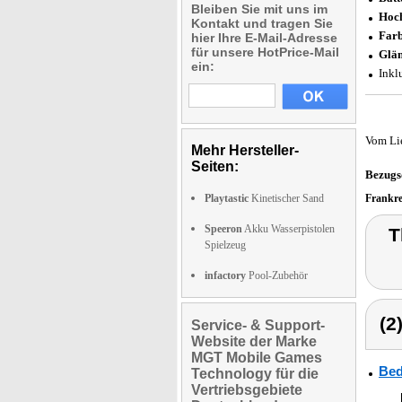
Bleiben Sie mit uns im
Hoch
Kontakt und tragen Sie
Farb
hier Ihre E-Mail-Adresse
für unsere HotPrice-Mail
Glän
ein:
Inkl
Vom Li
Mehr Hersteller-
Seiten:
Bezugs
Playtastic
Kinetischer Sand
Frankr
Speeron
Akku Wasserpistolen
T
Spielzeug
infactory
Pool-Zubehör
(2
Service- & Support-
Website der Marke
MGT Mobile Games
Bed
Technology für die
Vertriebsgebiete