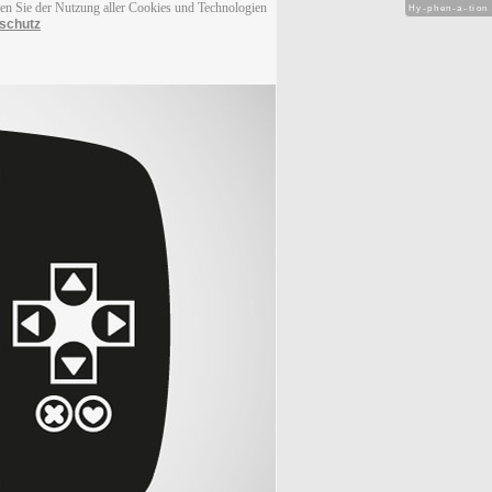
men Sie der Nutzung aller Cookies und Technologien
Hy-phen-a-tion
schutz