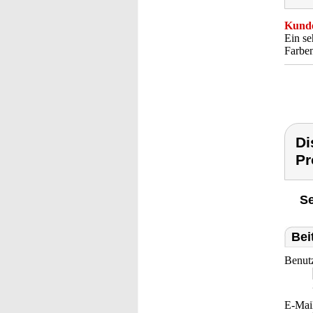
Kunde
Ein se
Farben
Di
Pr
Se
Bei
Benut
E-Mai