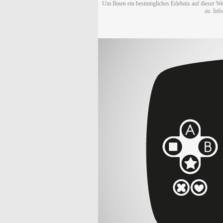
Um Ihnen ein bestmögliches Erlebnis auf dieser We
zu. Inf