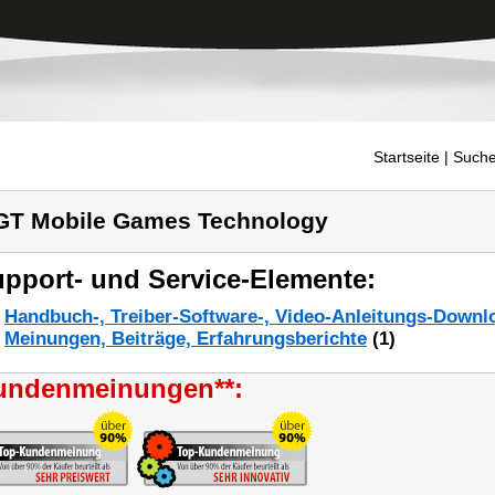
Startseite
| Suche
T Mobile Games Technology
pport- und Service-Elemente:
Handbuch-, Treiber-Software-, Video-Anleitungs-Downl
Meinungen, Beiträge, Erfahrungsberichte
(1)
undenmeinungen**: