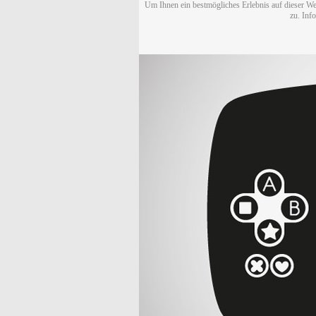
Um Ihnen ein bestmögliches Erlebnis auf dieser We
zu. Inf