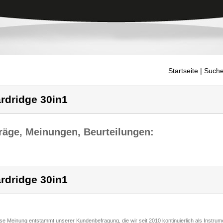
Startseite
| Suche
rdridge 30in1
räge, Meinungen, Beurteilungen:
rdridge 30in1
ese Meinung entstammt unserer Kundenbefragung, die wir seit 2010 kontinuierlich als Instru