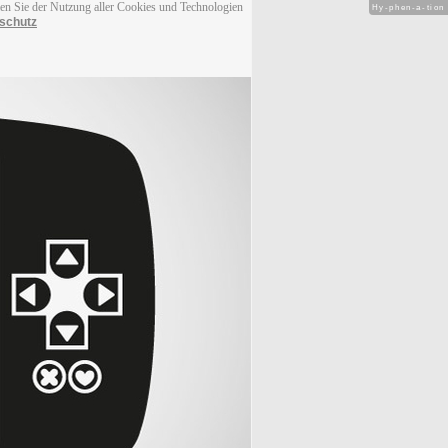
men Sie der Nutzung aller Cookies und Technologien
Hy-phen-a-tion
schutz